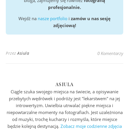
bloga, zajmujemy się również
fotografią
profesjonalnie.
Wejdź na
nasze portfolio
i
zamów u nas sesję
zdjęciową!
Przez
Asiula
0 Komentarzy
ASIULA
Ciągle szuka swojego miejsca na świecie, a opisywanie
przebytych wędrówek i podróży jest "lekarstwem" na jej
introwertyzm. Uwielbia utrwalać piękne miejsca i
niepowtarzalne momenty na fotografiach. Jest uzależniona
od muzyki, trochę kucharzy i rozmyśla, które miejsce
będzie kolejną destynacją.
Zobacz moje codzienne zdjęcia