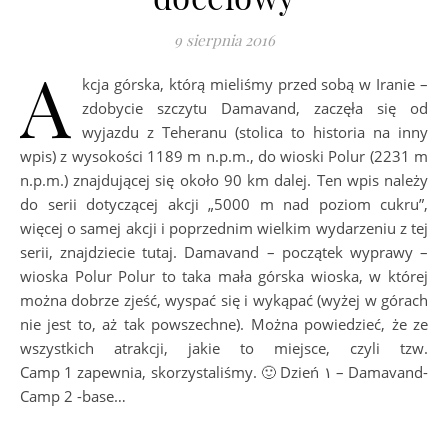
9 sierpnia 2016
A
kcja górska, którą mieliśmy przed sobą w Iranie –
zdobycie szczytu Damavand, zaczęła się od
wyjazdu z Teheranu (stolica to historia na inny
wpis) z wysokości 1189 m n.p.m., do wioski Polur (2231 m
n.p.m.) znajdującej się około 90 km dalej. Ten wpis należy
do serii dotyczącej akcji „5000 m nad poziom cukru”,
więcej o samej akcji i poprzednim wielkim wydarzeniu z tej
serii, znajdziecie tutaj. Damavand – początek wyprawy –
wioska Polur Polur to taka mała górska wioska, w której
można dobrze zjeść, wyspać się i wykąpać (wyżej w górach
nie jest to, aż tak powszechne). Można powiedzieć, że ze
wszystkich atrakcji, jakie to miejsce, czyli tzw.
Camp 1 zapewnia, skorzystaliśmy. 🙂 Dzień ۱ – Damavand-
Camp 2 -base…