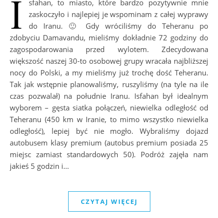
I
sfahan, to miasto, które bardzo pozytywnie mnie
zaskoczyło i najlepiej je wspominam z całej wyprawy
do Iranu. 🙂 Gdy wróciliśmy do Teheranu po
zdobyciu Damavandu, mieliśmy dokładnie 72 godziny do
zagospodarowania przed wylotem. Zdecydowana
większość naszej 30-to osobowej grupy wracała najbliższej
nocy do Polski, a my mieliśmy już trochę dość Teheranu.
Tak jak wstępnie planowaliśmy, ruszyliśmy (na tyle na ile
czas pozwalał) na południe Iranu. Isfahan był idealnym
wyborem – gęsta siatka połączeń, niewielka odległość od
Teheranu (450 km w Iranie, to mimo wszystko niewielka
odległość), lepiej być nie mogło. Wybraliśmy dojazd
autobusem klasy premium (autobus premium posiada 25
miejsc zamiast standardowych 50). Podróż zajęła nam
jakieś 5 godzin i…
CZYTAJ WIĘCEJ