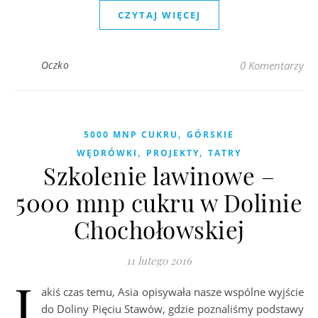
CZYTAJ WIĘCEJ
Oczko
0 Komentarzy
,
5000 MNP CUKRU
GÓRSKIE
,
,
WĘDRÓWKI
PROJEKTY
TATRY
Szkolenie lawinowe –
5000 mnp cukru w Dolinie
Chochołowskiej
11 lutego 2016
J
akiś czas temu, Asia opisywała nasze wspólne wyjście
do Doliny Pięciu Stawów, gdzie poznaliśmy podstawy