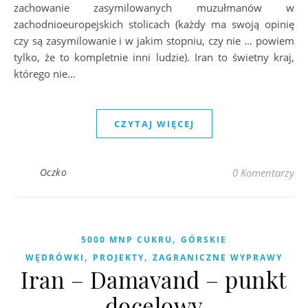
zachowanie zasymilowanych muzułmanów w
zachodnioeuropejskich stolicach (każdy ma swoją opinię
czy są zasymilowanie i w jakim stopniu, czy nie … powiem
tylko, że to kompletnie inni ludzie). Iran to świetny kraj,
którego nie…
CZYTAJ WIĘCEJ
Oczko
0 Komentarzy
,
5000 MNP CUKRU
GÓRSKIE
,
,
WĘDRÓWKI
PROJEKTY
ZAGRANICZNE WYPRAWY
Iran – Damavand – punkt
docelowy