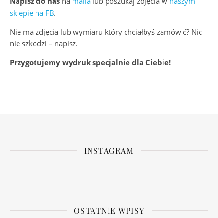
Napisz do nas
na
maila
lub poszukaj zdjęcia w
naszym
sklepie na FB
.
Nie ma zdjęcia lub wymiaru który chciałbyś zamówić? Nic
nie szkodzi – napisz.
Przygotujemy wydruk specjalnie dla Ciebie!
INSTAGRAM
OSTATNIE WPISY