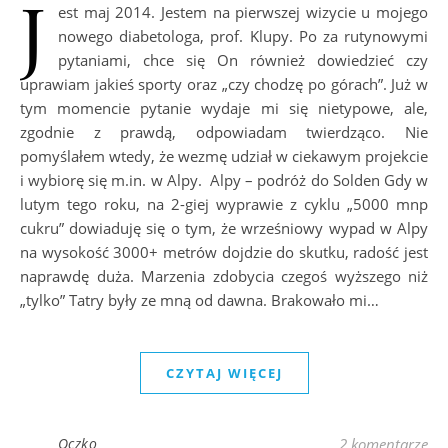
J
est maj 2014. Jestem na pierwszej wizycie u mojego
nowego diabetologa, prof. Klupy. Po za rutynowymi
pytaniami, chce się On również dowiedzieć czy
uprawiam jakieś sporty oraz „czy chodzę po górach”. Już w
tym momencie pytanie wydaje mi się nietypowe, ale,
zgodnie z prawdą, odpowiadam twierdząco. Nie
pomyślałem wtedy, że wezmę udział w ciekawym projekcie
i wybiorę się m.in. w Alpy. Alpy – podróż do Solden Gdy w
lutym tego roku, na 2-giej wyprawie z cyklu „5000 mnp
cukru” dowiaduję się o tym, że wrześniowy wypad w Alpy
na wysokość 3000+ metrów dojdzie do skutku, radość jest
naprawdę duża. Marzenia zdobycia czegoś wyższego niż
„tylko” Tatry były ze mną od dawna. Brakowało mi…
CZYTAJ WIĘCEJ
Oczko
2 komentarze