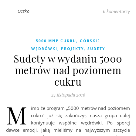
Oczko
6 komentarzy
,
5000 MNP CUKRU
GÓRSKIE
,
,
WĘDRÓWKI
PROJEKTY
SUDETY
Sudety w wydaniu 5000
metrów nad poziomem
cukru
24 listopada 2016
M
imo że program „5000 metrów nad poziomem
cukru” już się zakończył, nasza grupa dalej
kontynuuje wspólne wędrówki. Po sporej
dawce emocji, jaką mieliśmy na najwyższym szczycie