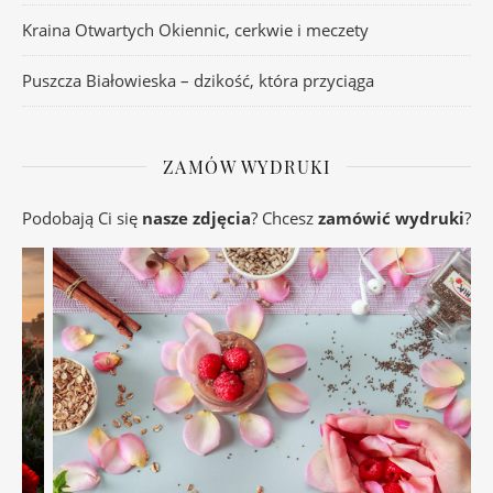
Kraina Otwartych Okiennic, cerkwie i meczety
Puszcza Białowieska – dzikość, która przyciąga
ZAMÓW WYDRUKI
Podobają Ci się
nasze zdjęcia
? Chcesz
zamówić wydruki
?