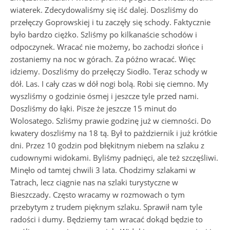
wiaterek. Zdecydowaliśmy się iść dalej. Doszliśmy do
przełęczy Goprowskiej i tu zaczęły się schody. Faktycznie
było bardzo ciężko. Szliśmy po kilkanaście schodów i
odpoczynek. Wracać nie możemy, bo zachodzi słońce i
zostaniemy na noc w górach. Za późno wracać. Więc
idziemy. Doszliśmy do przełęczy Siodło. Teraz schody w
dół. Las. I cały czas w dół nogi bolą. Robi się ciemno. My
wyszliśmy o godzinie ósmej i jeszcze tyle przed nami.
Doszliśmy do łąki. Pisze że jeszcze 15 minut do
Wolosatego. Szliśmy prawie godzinę już w ciemności. Do
kwatery doszliśmy na 18 tą. Był to pażdziernik i już krótkie
dni. Przez 10 godzin pod błękitnym niebem na szlaku z
cudownymi widokami. Byliśmy padnięci, ale też szczęśliwi.
Minęło od tamtej chwili 3 lata. Chodzimy szlakami w
Tatrach, lecz ciągnie nas na szlaki turystyczne w
Bieszczady. Często wracamy w rozmowach o tym
przebytym z trudem pięknym szlaku. Sprawił nam tyle
radości i dumy. Będziemy tam wracać dokąd będzie to