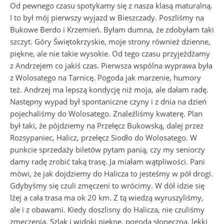
Od pewnego czasu spotykamy się z nasza klasą maturalną.
I to był mój pierwszy wyjazd w Bieszczady. Poszliśmy na
Bukowe Berdo i Krzemień. Byłam dumna, że zdobyłam taki
szczyt. Góry Świętokrzyskie, moje strony również dzienne,
piękne, ale nie takie wysokie. Od tego czasu przyjeżdżamy
z Andrzejem co jakiś czas. Pierwsza wspólna wyprawa była
z Wolosatego na Tarnicę. Pogoda jak marzenie, humory
też. Andrzej ma lepszą kondycję niż moja, ale dałam radę.
Następny wypad był spontaniczne czyny i z dnia na dzień
pojechaliśmy do Wolosatego. Znaleźliśmy kwaterę. Plan
był taki, że pójdziemy na Przełęcz Bukowską, dalej przez
Rozsypaniec, Halicz, przełęcz Siodło do Wolosatego. W
punkcie sprzedaży biletów pytam panią, czy my seniorzy
damy radę zrobić taką trasę. Ja miałam wątpliwości. Pani
mówi, że jak dojdziemy do Halicza to jesteśmy w pół drogi.
Gdybyśmy się czuli zmęczeni to wrócimy. W dół idzie się
lżej a cała trasa ma ok 20 km. Z tą wiedzą wyruszyliśmy,
ale i z obawami. Kiedy doszlisny do Halicza, nie czuliśmy
zmęczenia. Szlak i widoki piekne, pogoda słoneczna, lekki