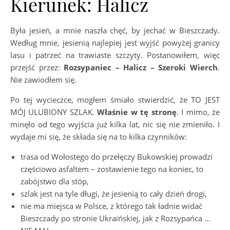
Kierunek: Halicz
Była jesień, a mnie naszła chęć, by jechać w Bieszczady.
Według mnie, jesienią najlepiej jest wyjść powyżej granicy
lasu i patrzeć na trawiaste szczyty. Postanowiłem, więc
przejść przez:
Rozsypaniec – Halicz – Szeroki Wierch
.
Nie zawiodłem się.
Po tej wycieczce, mogłem śmiało stwierdzić, że TO JEST
MÓJ ULUBIONY SZLAK.
Właśnie w tę stronę
. I mimo, że
minęło od tego wyjścia już kilka lat, nic się nie zmieniło. I
wydaje mi się, że składa się na to kilka czynników:
trasa od Wołostego do przełęczy Bukowskiej prowadzi
częściowo asfaltem – zostawienie tego na koniec, to
zabójstwo dla stóp,
szlak jest na tyle długi, że jesienią to cały dzień drogi,
nie ma miejsca w Polsce, z którego tak ładnie widać
Bieszczady po stronie Ukraińskiej, jak z Rozsypańca …