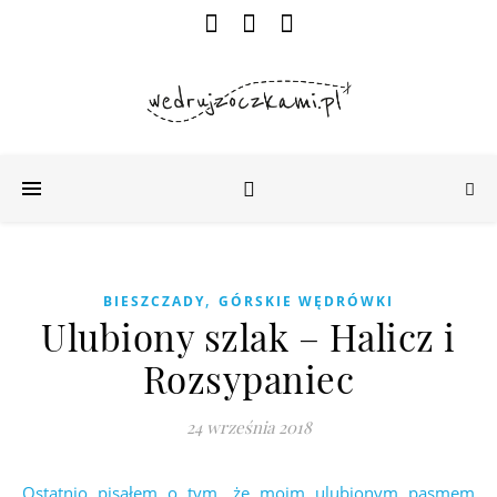
,
BIESZCZADY
GÓRSKIE WĘDRÓWKI
Ulubiony szlak – Halicz i
Rozsypaniec
24 września 2018
Ostatnio pisałem o tym, że moim ulubionym pasmem