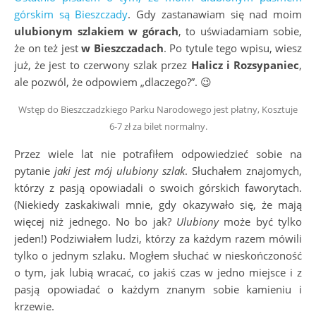
górskim są Bieszczady
. Gdy zastanawiam się nad moim
ulubionym szlakiem w górach
, to uświadamiam sobie,
że on też jest
w Bieszczadach
. Po tytule tego wpisu, wiesz
już, że jest to czerwony szlak przez
Halicz i Rozsypaniec
,
ale pozwól, że odpowiem „dlaczego?”. 😉
Wstęp do Bieszczadzkiego Parku Narodowego jest płatny, Kosztuje
6-7 zł za bilet normalny.
Przez wiele lat nie potrafiłem odpowiedzieć sobie na
pytanie
jaki jest mój ulubiony szlak
. Słuchałem znajomych,
którzy z pasją opowiadali o swoich górskich faworytach.
(Niekiedy zaskakiwali mnie, gdy okazywało się, że mają
więcej niż jednego. No bo jak?
Ulubiony
może być tylko
jeden!) Podziwiałem ludzi, którzy za każdym razem mówili
tylko o jednym szlaku. Mogłem słuchać w nieskończoność
o tym, jak lubią wracać, co jakiś czas w jedno miejsce i z
pasją opowiadać o każdym znanym sobie kamieniu i
krzewie.