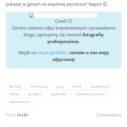
pokazać w górach na wspólnej wycieczce? Napisz 😉
Cześć! 🙂
Oprócz robienia zdjęć krajobrazowych i prowadzenia
bloga, zajmujemy się również
fotografią
profesjonalnie.
Wejdź na
nasze portfolio
i
zamów u nas sesję
zdjęciową!
Beskidy
bieszczady
góry
Halicz
podkarpacie
Polska
przełęcz
wędrówka
weekend w górach
wspomnienia
Przez
Oczko
2 komentarze